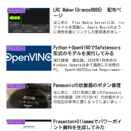
コードをコピーする（赤枠部）。 コマ
ンドプロンプトを起動し、上記コードを
LRC Maker(Uranos8685) 配布ペ
テクノロジー
貼り付け...
ージ
はじめに Plex Media Serverには、lrc
ファイルを認識し、Apple Musicのよう
に再生位置にリンクした歌詞表示をして
くれる機能があります。 lrcファイルと
は基本的に「歌詞テキスト」を記録した
ものです。 Plex Me...
Python＋OpenVINOでSafetensors
テクノロジー
形式のモデルを実行してみる
実行環境 備忘録。2026年7月時点の
Windows Updateは全て適用した状態の
PC。 OpenVINOのSystem Requirements
では、Intel CPUとARM Chipsetのみのサ
ポートとなっているが一応AMD C...
Panasonicの炊飯器のボタン修理
テクノロジー
はじめに 2021年頃に買ったPanasonic
のIH炊飯器（SR-FE109-K）の炊飯ボタン
の反応が非常に悪くなってしまいまし
た。操作パネルの分解 操作パネルの表
はプラのシートが両面テープで貼られて
いるだけなので、カッターナイフなどで
う...
Presenton+Ollammaでパワーポイ
テクノロジー
ント資料を生成してみた