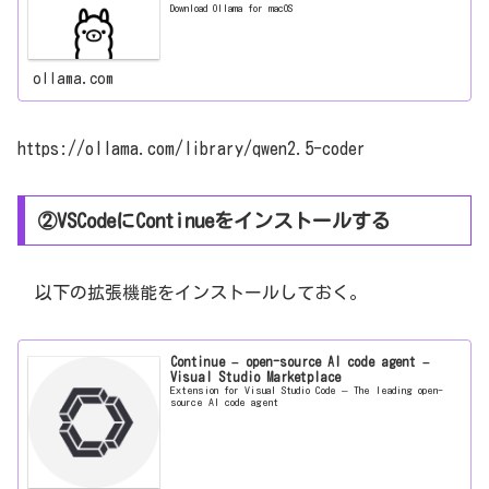
Download Ollama for macOS
ollama.com
https://ollama.com/library/qwen2.5-coder
②VSCodeにContinueをインストールする
以下の拡張機能をインストールしておく。
Continue – open-source AI code agent –
Visual Studio Marketplace
Extension for Visual Studio Code – The leading open-
source AI code agent