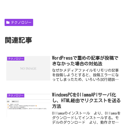
テクノロジー
関連記事
WordPressで重めの記事が投稿で
テクノロジー
きなかった場合の対処法
なぜかメディアファイルモリモリの記事
を投稿しようとすると、投稿エラーにな
ってしまったため、いろいろ試行錯誤し
た結果の解決策を備忘録として記録す
る。Wordpressの実行環境サーバー：
Synology NASMariaDB：Synology...
WindowsPCをOllamaAPIサーバ化
テクノロジー
し、HTML経由でリクエストを送る
方法
Ollamaのインストール より、Ollamaを
ダウンロードしてインストールする。モ
デルのダウンロード より、動作させた
いLMMのモデルを選び、ダウンロード用の